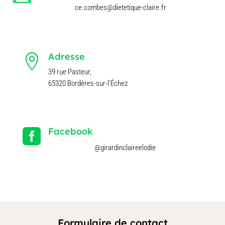
ce.combes@dietetique-claire.fr
Adresse

39 rue Pasteur,
65320 Bordères-sur-l’Échez
Facebook

@
girardinclaireelodie
Formulaire de contact